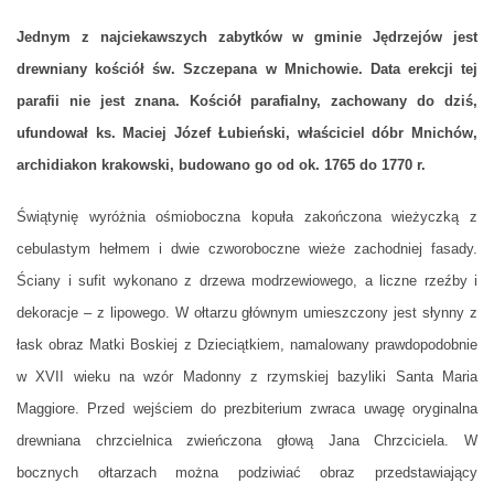
Jednym z najciekawszych zabytków w gminie Jędrzejów jest
drewniany kościół św. Szczepana w Mnichowie. Data erekcji tej
parafii nie jest znana. Kościół parafialny, zachowany do dziś,
ufundował ks. Maciej Józef Łubieński, właściciel dóbr Mnichów,
archidiakon krakowski, budowano go od ok. 1765 do 1770 r.
Świątynię wyróżnia ośmioboczna kopuła zakończona wieżyczką z
cebulastym hełmem i dwie czworoboczne wieże zachodniej fasady.
Ściany i sufit wykonano z drzewa modrzewiowego, a liczne rzeźby i
dekoracje – z lipowego. W ołtarzu głównym umieszczony jest słynny z
łask obraz Matki Boskiej z Dzieciątkiem, namalowany prawdopodobnie
w XVII wieku na wzór Madonny z rzymskiej bazyliki Santa Maria
Maggiore. Przed wejściem do prezbiterium zwraca uwagę oryginalna
drewniana chrzcielnica zwieńczona głową Jana Chrzciciela. W
bocznych ołtarzach można podziwiać obraz przedstawiający