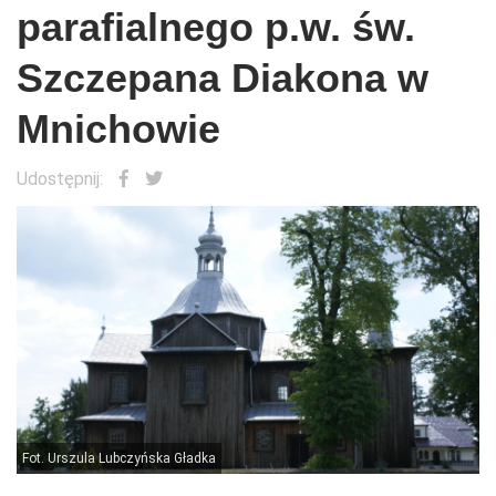
parafialnego p.w. św.
Szczepana Diakona w
Mnichowie
Udostępnij:
Fot. Urszula Lubczyńska Gładka
F