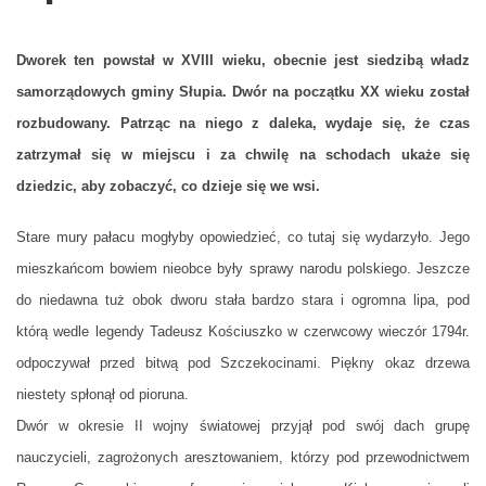
Dworek ten powstał w XVIII wieku, obecnie jest siedzibą władz
samorządowych gminy Słupia. Dwór na początku XX wieku został
rozbudowany. Patrząc na niego z daleka, wydaje się, że czas
zatrzymał się w miejscu i za chwilę na schodach ukaże się
dziedzic, aby zobaczyć, co dzieje się we wsi.
Stare mury pałacu mogłyby opowiedzieć, co tutaj się wydarzyło. Jego
mieszkańcom bowiem nieobce były sprawy narodu polskiego. Jeszcze
do niedawna tuż obok dworu stała bardzo stara i ogromna lipa, pod
którą wedle legendy Tadeusz Kościuszko w czerwcowy wieczór 1794r.
odpoczywał przed bitwą pod Szczekocinami. Piękny okaz drzewa
niestety spłonął od pioruna.
Dwór w okresie II wojny światowej przyjął pod swój dach grupę
nauczycieli, zagrożonych aresztowaniem, którzy pod przewodnictwem