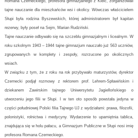
Romana Czerneckiego, profesora gimnazjalnego z Kielc, zorganizowali
tajne nauczanie dla mieszkańców wsi i okolicy. Wówczas właścicielem
Słupi była rodzina Byszewskich, której administratorem był kapitan
rezerwy, były poseł na Sejm, Marian Rudziński.
Tajne nauczanie odbywało się na szczeblu gimnazjalnym i licealnym. W
roku szkolnym 1943 – 1944 tajne gimnazjum nauczało już 563 uczniów,
zgrupowanych w komplety i zespoły, rozrzucone po okolicznych
wsiach.
W związku z tym, że z roku na rok przybywało maturzystów, dyrektor
Czernecki podjął rozmowy z rektorem prof. Lehrem-Spławińskim i
dziekanem Zawirskim tajnego Uniwersytetu Jagiellońskiego o
utworzeniu jego filii w Słupi. I w ten oto sposób powstała jedyna w
części południowej Polski filia Tajnego UJ z wydziałami: prawa, filozofii,
polonistyki, rolnictwa i medycyny. Wydarzenie to upamiętnia tablica,
znajdująca się w holu pałacu, a Gimnazjum Publiczne w Słupi nosi imię
profesora Romana Czerneckiego.