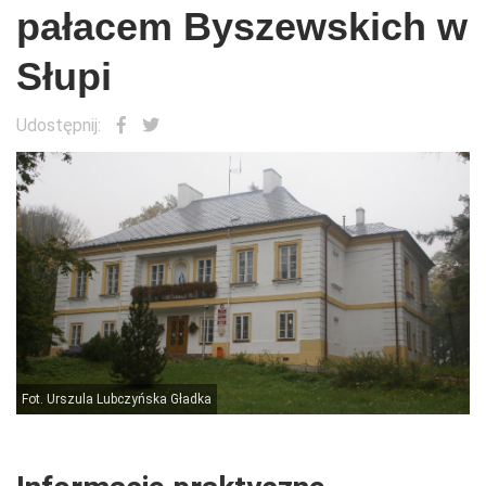
pałacem Byszewskich w
Słupi
Udostępnij:
Fot. Urszula Lubczyńska Gładka
F