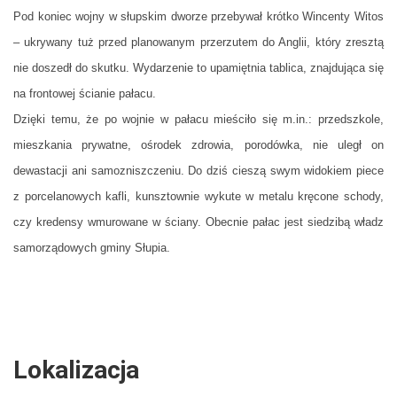
Pod koniec wojny w słupskim dworze przebywał krótko Wincenty Witos
– ukrywany tuż przed planowanym przerzutem do Anglii, który zresztą
nie doszedł do skutku. Wydarzenie to upamiętnia tablica, znajdująca się
na frontowej ścianie pałacu.
Dzięki temu, że po wojnie w pałacu mieściło się m.in.: przedszkole,
mieszkania prywatne, ośrodek zdrowia, porodówka, nie uległ on
dewastacji ani samozniszczeniu. Do dziś cieszą swym widokiem piece
z porcelanowych kafli, kunsztownie wykute w metalu kręcone schody,
czy kredensy wmurowane w ściany. Obecnie pałac jest siedzibą władz
samorządowych gminy Słupia.
Lokalizacja