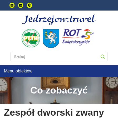
Przejdź
do
treści
głownej
Menu obiektów
Co zobaczyć
Zespół dworski zwany