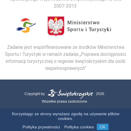
2007-2013.
Zadanie jest współfinansowane ze środków Ministerstwa
Sportu i Turystyki w ramach zadania „Poprawa dostępności
informacji turystycznej o regionie świętokrzyskim dla osób
niepełnosprawnych“
Copyright by
2026.
Wszelkie prawa zastrzeżone.
Mapa strony
Kontakt
Polityka Cookies
Polityka Prywatności
Korzystając ze strony wyrażasz zgodę na używanie plików
cookies.
Realizacja:
Polityka prywatności
Polityka cookies
OK