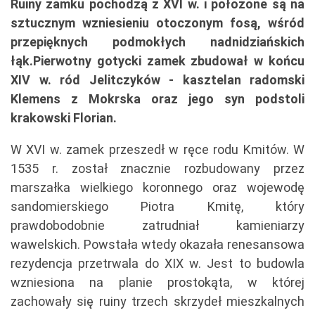
Ruiny zamku pochodzą z XVI w. i położone są na
sztucznym wzniesieniu otoczonym fosą, wśród
przepięknych podmokłych nadnidziańskich
łąk.Pierwotny gotycki zamek zbudował w końcu
XIV w. ród Jelitczyków - kasztelan radomski
Klemens z Mokrska oraz jego syn podstoli
krakowski Florian.
W XVI w. zamek przeszedł w ręce rodu Kmitów. W
1535 r. został znacznie rozbudowany przez
marszałka wielkiego koronnego oraz wojewodę
sandomierskiego Piotra Kmitę, który
prawdobodobnie zatrudniał kamieniarzy
wawelskich. Powstała wtedy okazała renesansowa
rezydencja przetrwala do XIX w. Jest to budowla
wzniesiona na planie prostokąta, w której
zachowały się ruiny trzech skrzydeł mieszkalnych