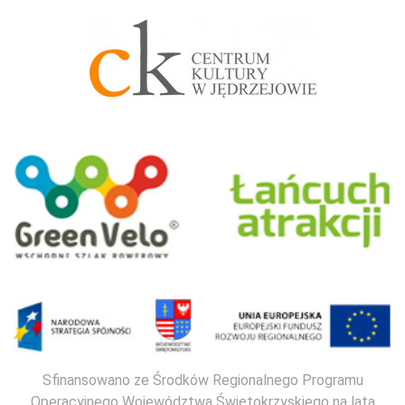
Sfinansowano ze Środków Regionalnego Programu
Operacyjnego Województwa Świętokrzyskiego na lata