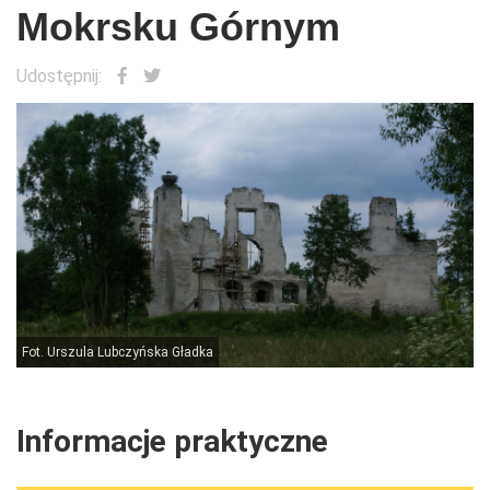
Mokrsku Górnym
Udostępnij:
Fot. Urszula Lubczyńska Gładka
F
Informacje praktyczne