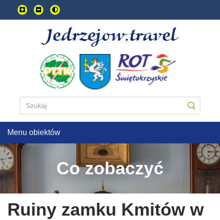
Przejdź
do
treści
głownej
Menu obiektów
Co zobaczyć
Ruiny zamku Kmitów w