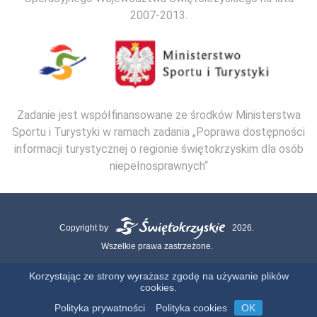
2007-2013.
Zadanie jest współfinansowane ze środków Ministerstwa
Sportu i Turystyki w ramach zadania „Poprawa dostępności
informacji turystycznej o regionie świętokrzyskim dla osób
niepełnosprawnych“
Copyright by
2026.
Wszelkie prawa zastrzeżone.
Mapa strony
Kontakt
Polityka Cookies
Polityka Prywatności
Korzystając ze strony wyrażasz zgodę na używanie plików
cookies.
Realizacja:
Polityka prywatności
Polityka cookies
OK