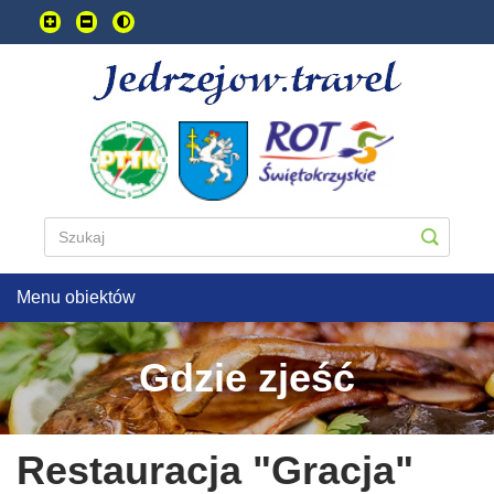
Przejdź
do
treści
głownej
Menu obiektów
Gdzie zjeść
Restauracja "Gracja"