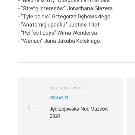
- "Biedne istoty" Giorgosa Lanthimosa
- "Strefę interesów" Jonathana Glazera
- "Tyle co nic" Grzegorza Dębowskiego
- "Anatomię upadku" Justine Triet
- "Perfect days" Wima Wendersa
- "Wariaci" Jana Jakuba Kolskiego.
NASTĘPNY WPIS
2024.05.12
Jędrzejowska Noc Muzeów
2024