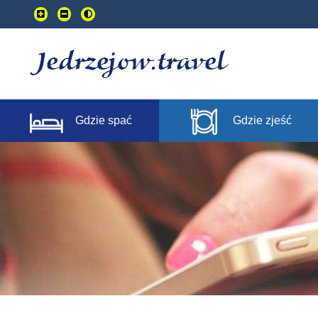
Przejdź
do
treści
głownej
Gdzie spać
Gdzie zjeść