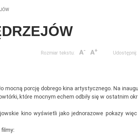
EJÓW
JĘDRZEJÓW
-
+
A
A
Rozmiar tekstu:
Udostępnij:
ło mocną porcję dobrego kina artystycznego. Na inaugu
owtórki, które mocnym echem odbiły się w ostatnim okr
ejowskie kino wyświetli jako jednorazowe pokazy więc
filmy: