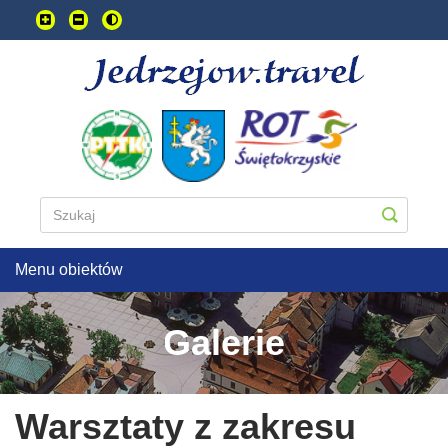
Przejdź
do
treści
głownej
Menu obiektów
Galerie
Warsztaty z zakresu